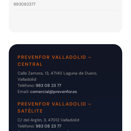
983082377
PREVENFOR VALLADOLID –
CENTRAL
Calle Zamora, 13, 47140 Laguna de Duero,
Valladolid
Teléfono:
983 08 23 77
Email:
comercial@prevenfor.es
PREVENFOR VALLADOLID –
SATÉLITE
C/ del Argón, 3, 47012 Valladolid
Teléfono:
983 08 23 77