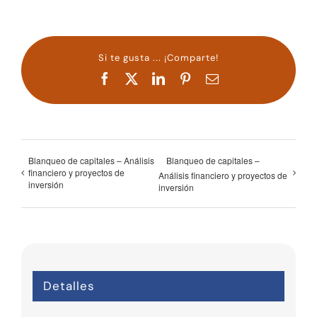
Si te gusta ... ¡Comparte!
Facebook
X
LinkedIn
Pinterest
Correo
electrónico
Blanqueo de capitales – Análisis
Blanqueo de capitales –
financiero y proyectos de
Análisis financiero y proyectos de
inversión
inversión
Detalles