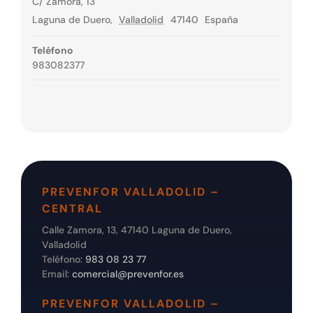
C/ Zamora, 13
Laguna de Duero
,
Valladolid
47140
España
Teléfono
983082377
PREVENFOR VALLADOLID –
CENTRAL
Calle Zamora, 13, 47140 Laguna de Duero,
Valladolid
Teléfono:
983 08 23 77
Email:
comercial@prevenfor.es
PREVENFOR VALLADOLID –