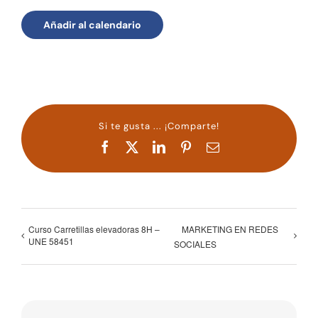
Añadir al calendario
Si te gusta ... ¡Comparte!
Facebook
X
LinkedIn
Pinterest
Correo
electrónico
Curso Carretillas elevadoras 8H –
MARKETING EN REDES
UNE 58451
SOCIALES