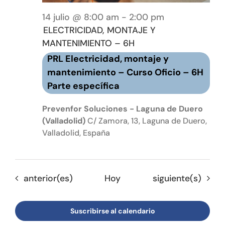
14 julio @ 8:00 am
-
2:00 pm
ELECTRICIDAD, MONTAJE Y
MANTENIMIENTO – 6H
PRL Electricidad, montaje y
mantenimiento – Curso Oficio – 6H
Parte específica
Prevenfor Soluciones - Laguna de Duero
(Valladolid)
C/ Zamora, 13, Laguna de Duero,
Valladolid, España
Eventos
Eventos
anterior(es)
Hoy
siguiente(s)
Suscribirse al calendario