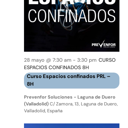
Event
Tienda online
Contacto
28 mayo @ 7:30 am
-
3:30 pm
CURSO
ESPACIOS CONFINADOS 8H
Curso Espacios confinados PRL –
8H
Prevenfor Soluciones - Laguna de Duero
(Valladolid)
C/ Zamora, 13, Laguna de Duero,
Valladolid, España