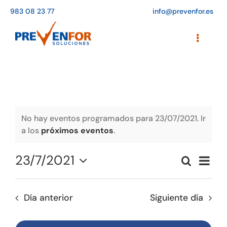
Saltar
983 08 23 77
info@prevenfor.es
al
contenido
Toggle
Navigati
Inicio
Instalaciones
Formación
No hay eventos programados para 23/07/2021. Ir
a los
próximos eventos
.
Agenda de cursos
23/7/2021
Naveg
Buscar
Adaptación a la LOPD
Naveg
Día
de
Seleccionar
vistas
de
fecha.
EPIs
de
Día anterior
Siguiente día
búsqu
Event
Blog
y