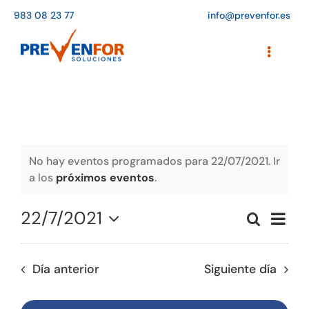
Saltar
983 08 23 77
info@prevenfor.es
al
contenido
Toggle
Navigati
Inicio
Instalaciones
Formación
No hay eventos programados para 22/07/2021. Ir
a los
próximos eventos
.
Agenda de cursos
22/7/2021
Naveg
Buscar
Adaptación a la LOPD
Naveg
Día
de
Seleccionar
vistas
de
fecha.
EPIs
de
Día anterior
Siguiente día
búsqu
Event
Blog
y