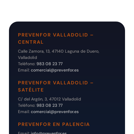
PREVENFOR VALLADOLID –
CENTRAL
Calle Zamora, 13, 47140 Laguna de Duero,
Valladolid
Teléfono:
983 08 23 77
Email:
comercial@prevenfor.es
PREVENFOR VALLADOLID –
SATÉLITE
C/ del Argón, 3, 47012 Valladolid
Teléfono:
983 08 23 77
Email:
comercial@prevenfor.es
PREVENFOR EN PALENCIA
Email:
info@prevenfor.es