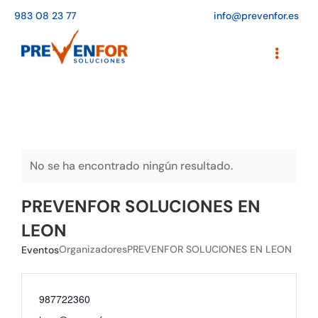
Saltar
983 08 23 77
info@prevenfor.es
al
contenido
Toggle
Navigati
Inicio
Instalaciones
Formación
No se ha encontrado ningún resultado.
Agenda de cursos
PREVENFOR SOLUCIONES EN
LEON
Adaptación a la LOPD
Organizadores
PREVENFOR SOLUCIONES EN LEON
Eventos
EPIs
987722360
Blog