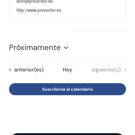
leon@prevenfor.es
Tienda online
http://www.prevenfor.es
Contacto
Eventos from this organizador
Próximamente
Seleccionar
fecha.
Eventos
Eventos
anterior(es)
Hoy
siguiente(s)
Suscribirse al calendario