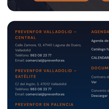
PREVENFOR VALLADOLID –
AGENDA
CENTRAL
Agenda de 
Calle Zamora, 13, 47140 Laguna de Duero,
Catálogo f
Valladolid
Teléfono:
983 08 23 77
CALENDAR
Email:
comercial@prevenfor.es
DOCUM
PREVENFOR VALLADOLID –
SATÉLITE
Contrato 
Ver
C/ del Argón, 3, 47012 Valladolid
Teléfono:
983 08 23 77
Convenio 
Email:
comercial@prevenfor.es
Descargar
PREVENFOR EN PALENCIA