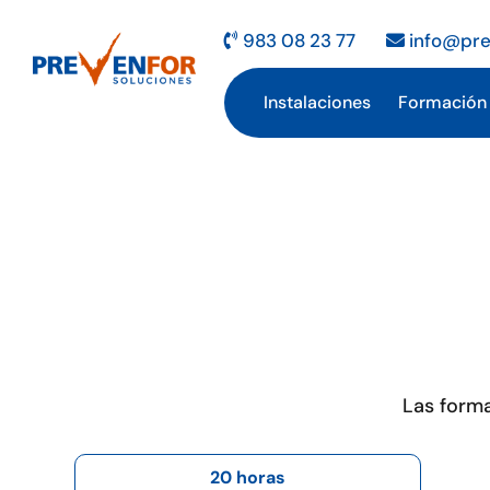
Saltar
al
983 08 23 77
info@pre
contenido
Instalaciones
Formación
Las forma
20 horas