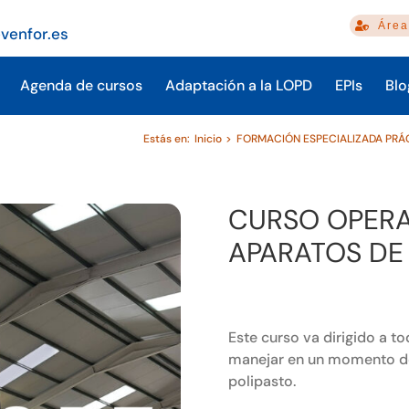
Área
venfor.es
Agenda de cursos
Adaptación a la LOPD
EPIs
Blo
Estás en:
Inicio
FORMACIÓN ESPECIALIZADA PRÁ
CURSO OPER
APARATOS DE
Este curso va dirigido a t
manejar en un momento det
polipasto.