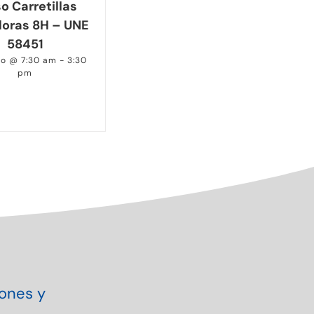
o Carretillas
doras 8H – UNE
58451
to @ 7:30 am
-
3:30
pm
iones y