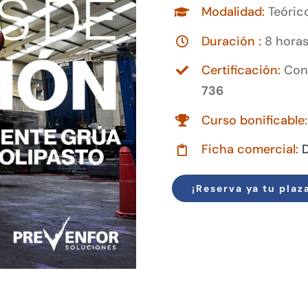
Modalidad:
Teóric
Duración :
8 hora
Certificación:
Con
736
Curso bonificable:
Ficha comercial:
¡Reserva ya tu plaz