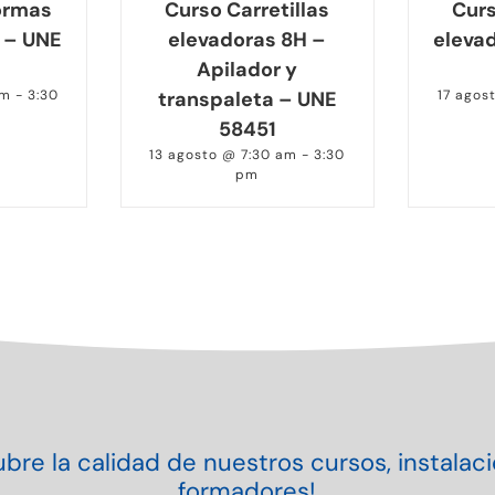
ormas
Curso Carretillas
Curs
 – UNE
elevadoras 8H –
eleva
Apilador y
am
-
3:30
transpaleta – UNE
17 agos
58451
13 agosto @ 7:30 am
-
3:30
pm
bre la calidad de nuestros cursos, instalac
formadores!