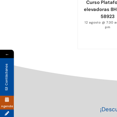
Curso Plataf
elevadoras 8H
58923
12 agosto @ 7:30 
pm
←
Contáctanos
Agenda
¡Descu