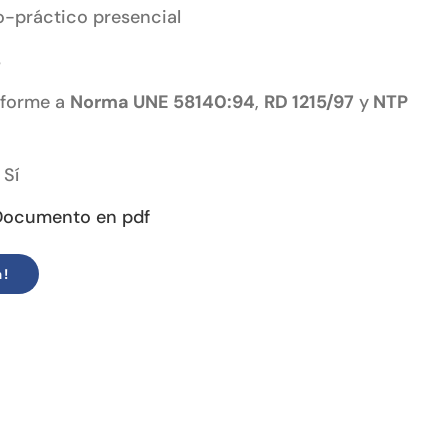
o-práctico presencial
s
forme a
Norma UNE 58140:94
,
RD 1215/97
y
NTP
Sí
Documento en pdf
a!