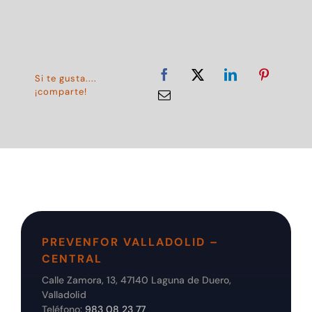
Si te gusta....
¡comparte!
PREVENFOR VALLADOLID –
CENTRAL
Calle Zamora, 13, 47140 Laguna de Duero,
Valladolid
Teléfono:
983 08 23 77