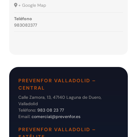
+ Google Map
Teléfono
983082377
PREVENFOR VALLADOLID –
CENTRAL
Calle Zamora, 13, 47140 Laguna de Duero,
Valladolid
Teléfono:
983 08 23 77
Email:
comercial@prevenfor.es
PREVENFOR VALLADOLID –
SATÉLITE