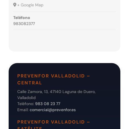
+ Google Map
Teléfono
983082377
PREVENFOR VALLADOLID –
CENTRAL
Calle Zamora, 13, 47140 Laguna de Duero,
Valladolid
Teléfono:
983 08 23 77
Email:
comercial@prevenfor.es
PREVENFOR VALLADOLID –
SATÉLITE