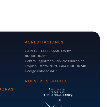
ACREDITACIONES
CAMPUS TELEFORMACION
nº
8000000356
Centro Registrado Servicio Público de
Empleo Estatal
Nº 201604700000748
Código entidad
3415
NUESTROS SOCIOS
DORAS