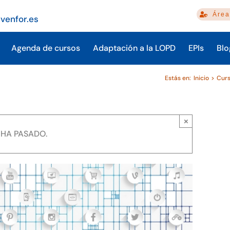
Área
venfor.es
Agenda de cursos
Adaptación a la LOPD
EPIs
Blo
Estás en:
Inicio
Cur
×
 HA PASADO.