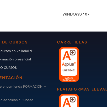
WINDOWS 10
 DE CURSOS
CARRETILLAS
cursos en Valladolid
ormación presencial
IO CURSOS
ENTACIÓN
de encomienda FORMACIÓN —
PLATAFORMAS ELEVA
de adhesión a Fundae —