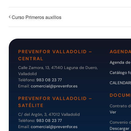
Curso Primeros auxilios
PREVENFOR VALLADOLID –
AGENDA
CENTRAL
Agenda de 
Calle Zamora, 13, 47140 Laguna de Duero,
Catálogo f
Valladolid
Teléfono:
983 08 23 77
CALENDAR
Email:
comercial@prevenfor.es
DOCUM
PREVENFOR VALLADOLID –
SATÉLITE
Contrato 
Ver
C/ del Argón, 3, 47012 Valladolid
Teléfono:
983 08 23 77
Convenio 
Email:
comercial@prevenfor.es
Descargar