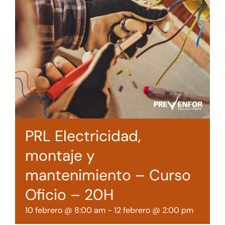
Tienda online
Contacto
PRL Electricidad,
montaje y
mantenimiento – Curso
Oficio – 20H
10 febrero @ 8:00 am
-
12 febrero @ 2:00 pm