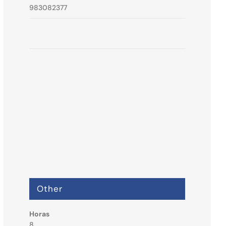
983082377
Other
Horas
8