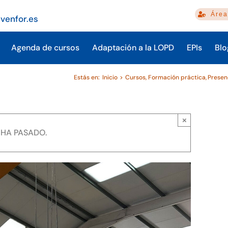
Área
venfor.es
Agenda de cursos
Adaptación a la LOPD
EPIs
Blo
Estás en:
Inicio
Cursos
Formación práctica
Presen
×
 HA PASADO.