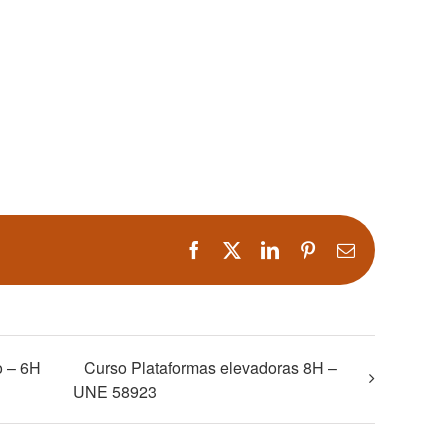
Facebook
X
LinkedIn
Pinterest
Correo
electrónico
o – 6H
Curso Plataformas elevadoras 8H –
UNE 58923