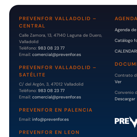
PREVENFOR VALLADOLID –
AGENDA
CENTRAL
Agenda de 
Calle Zamora, 13, 47140 Laguna de Duero,
Catálogo f
Valladolid
Teléfono:
983 08 23 77
CALENDAR
Email:
comercial@prevenfor.es
DOCUM
PREVENFOR VALLADOLID –
SATÉLITE
Contrato 
Ver
C/ del Argón, 3, 47012 Valladolid
Teléfono:
983 08 23 77
Convenio 
Email:
comercial@prevenfor.es
Descargar
PREVENFOR EN PALENCIA
Email:
info@prevenfor.es
PREVENFOR EN LEON