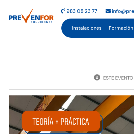
Saltar
al
983 08 23 77
info@pre
contenido
Instalaciones
Formación
ESTE EVENTO