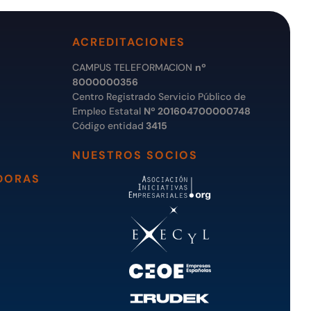
ACREDITACIONES
CAMPUS TELEFORMACION
nº
8000000356
Centro Registrado Servicio Público de
Empleo Estatal
Nº 201604700000748
Código entidad
3415
NUESTROS SOCIOS
DORAS