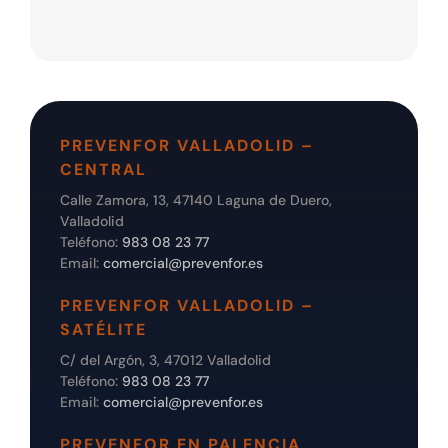
PREVENFOR VALLADOLID –
CENTRAL
Calle Zamora, 13, 47140 Laguna de Duero,
Valladolid
Teléfono:
983 08 23 77
Email:
comercial@prevenfor.es
PREVENFOR VALLADOLID –
SATÉLITE
C/ del Argón, 3, 47012 Valladolid
Teléfono:
983 08 23 77
Email:
comercial@prevenfor.es
PREVENFOR EN PALENCIA