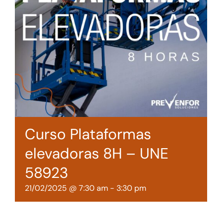
Tienda online
Contacto
Curso Plataformas
elevadoras 8H – UNE
58923
21/02/2025 @ 7:30 am
-
3:30 pm