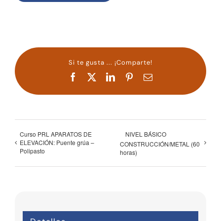
Si te gusta ... ¡Comparte!
Facebook
X
LinkedIn
Pinterest
Correo
electrónico
Curso PRL APARATOS DE
NIVEL BÁSICO
ELEVACIÓN: Puente grúa –
CONSTRUCCIÓN/METAL (60
Polipasto
horas)