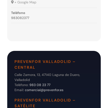
+ Google Map
Teléfono
983082377
PREVENFOR VALLADOLID –
CENTRAL
Calle Zamora, 13, 47140 Laguna de Duero,
Valladolid
Teléfono:
983 08 23 77
Email:
comercial@prevenfor.es
PREVENFOR VALLADOLID –
SATÉLITE