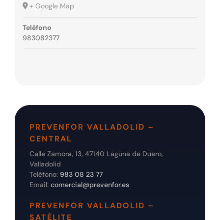
+ Google Map
Teléfono
983082377
PREVENFOR VALLADOLID –
CENTRAL
Calle Zamora, 13, 47140 Laguna de Duero,
Valladolid
Teléfono:
983 08 23 77
Email:
comercial@prevenfor.es
PREVENFOR VALLADOLID –
SATÉLITE