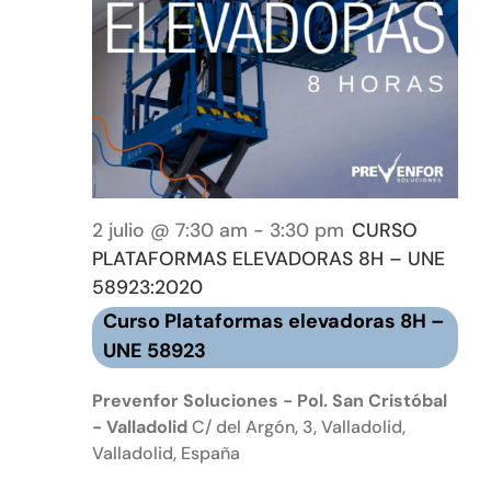
Event
Tienda online
Contacto
2 julio @ 7:30 am
-
3:30 pm
CURSO
PLATAFORMAS ELEVADORAS 8H – UNE
58923:2020
Curso Plataformas elevadoras 8H –
UNE 58923
Prevenfor Soluciones - Pol. San Cristóbal
- Valladolid
C/ del Argón, 3, Valladolid,
Valladolid, España