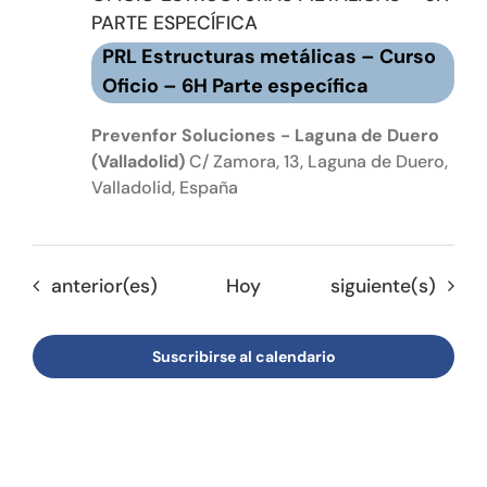
PARTE ESPECÍFICA
PRL Estructuras metálicas – Curso
Oficio – 6H Parte específica
Prevenfor Soluciones - Laguna de Duero
(Valladolid)
C/ Zamora, 13, Laguna de Duero,
Valladolid, España
Eventos
Eventos
anterior(es)
Hoy
siguiente(s)
Suscribirse al calendario