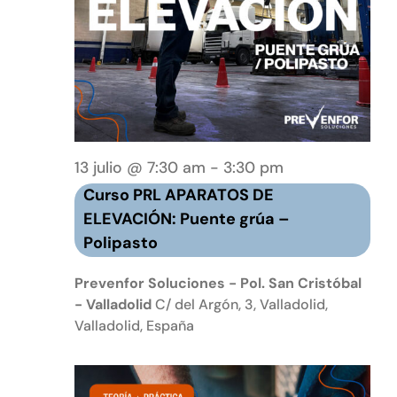
Curso
13 julio @ 7:30 am
-
3:30 pm
PRL
Curso PRL APARATOS DE
APARATOS
ELEVACIÓN: Puente grúa –
ELEVADORES:
Polipasto
Puente
grúa
Prevenfor Soluciones - Pol. San Cristóbal
–
- Valladolid
C/ del Argón, 3, Valladolid,
Valladolid, España
Polipasto