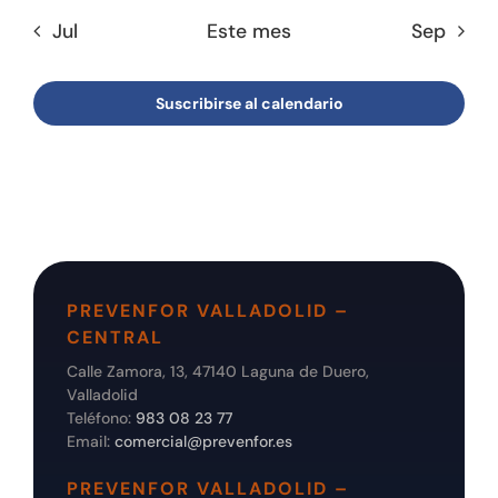
Jul
Este mes
Sep
Suscribirse al calendario
PREVENFOR VALLADOLID –
CENTRAL
Calle Zamora, 13, 47140 Laguna de Duero,
Valladolid
Teléfono:
983 08 23 77
Email:
comercial@prevenfor.es
PREVENFOR VALLADOLID –