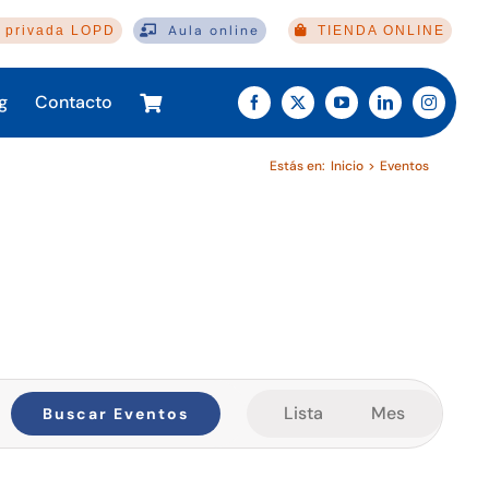
Aula online
 privada LOPD
TIENDA ONLINE
g
Contacto
Estás en:
Inicio
Eventos
Navegación
Lista
Mes
Buscar Eventos
de
vistas
de