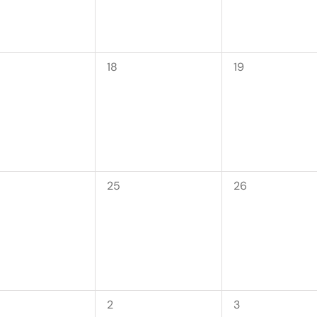
0
0
18
19
ntos,
eventos,
eventos,
0
0
25
26
ntos,
eventos,
eventos,
0
0
2
3