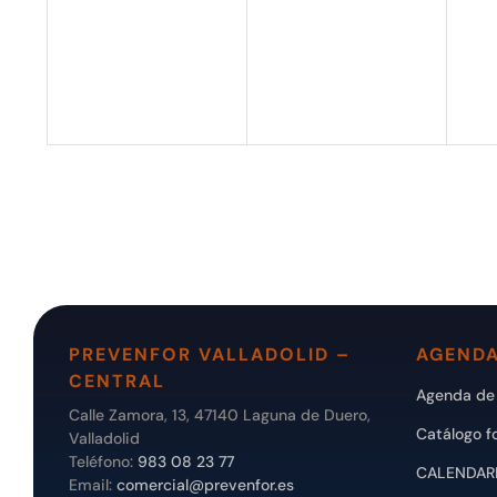
eventos,
eventos,
eve
PREVENFOR VALLADOLID –
AGENDA
CENTRAL
Agenda de 
Calle Zamora, 13, 47140 Laguna de Duero,
Catálogo f
Valladolid
Teléfono:
983 08 23 77
CALENDAR
Email:
comercial@prevenfor.es