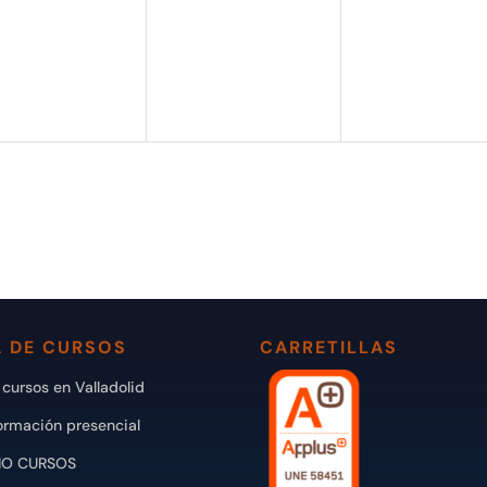
ntos,
eventos,
eventos,
 DE CURSOS
CARRETILLAS
cursos en Valladolid
ormación presencial
IO CURSOS