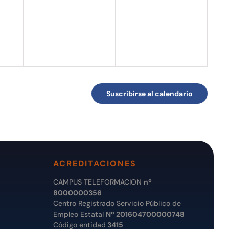
eventos,
eventos,
Suscribirse al calendario
ACREDITACIONES
CAMPUS TELEFORMACION
nº
8000000356
Centro Registrado Servicio Público de
Empleo Estatal
Nº 201604700000748
Código entidad
3415