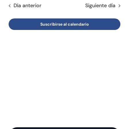
fecha.
de
Día anterior
Siguiente día
búsqu
Tienda online
Event
y
Contacto
Suscribirse al calendario
vistas
de
Event