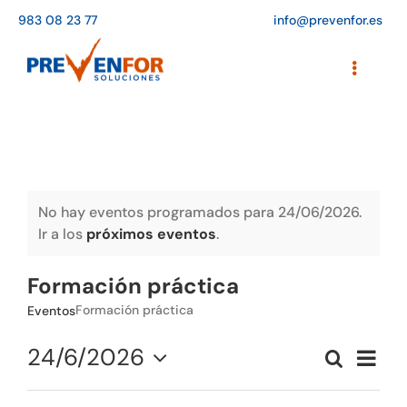
Saltar
983 08 23 77
info@prevenfor.es
al
contenido
Toggle
Navigati
Inicio
Instalaciones
Formación
No hay eventos programados para 24/06/2026.
Ir a los
próximos eventos
.
Agenda de cursos
Formación práctica
Adaptación a la LOPD
Formación práctica
Eventos
EPIs
24/6/2026
Naveg
Buscar
Naveg
Día
de
Seleccionar
Blog
vistas
de