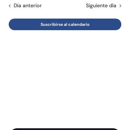
fecha.
de
Día anterior
Siguiente día
búsqu
Tienda online
Event
y
Contacto
Suscribirse al calendario
vistas
de
Event