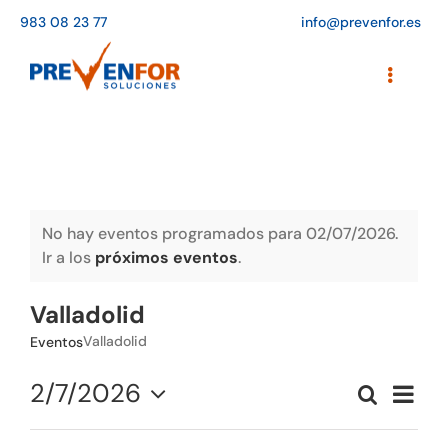
Saltar
983 08 23 77
info@prevenfor.es
al
contenido
Toggle
Navigati
Inicio
Instalaciones
Formación
No hay eventos programados para 02/07/2026.
Ir a los
próximos eventos
.
Agenda de cursos
Valladolid
Adaptación a la LOPD
Valladolid
Eventos
EPIs
2/7/2026
Naveg
Buscar
Naveg
Día
de
Seleccionar
Blog
vistas
de