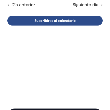
fecha.
de
Día anterior
Siguiente día
búsqu
Tienda online
Event
y
Contacto
Suscribirse al calendario
vistas
de
Event