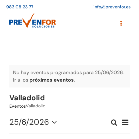
Saltar
983 08 23 77
info@prevenfor.es
al
contenido
Toggle
Navigati
Inicio
Instalaciones
Formación
No hay eventos programados para 25/06/2026.
Ir a los
próximos eventos
.
Agenda de cursos
Valladolid
Adaptación a la LOPD
Valladolid
Eventos
EPIs
25/6/2026
Naveg
Buscar
Naveg
Día
de
Seleccionar
Blog
vistas
de