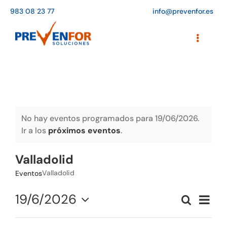
Saltar
983 08 23 77
info@prevenfor.es
al
contenido
Toggle
Navigati
Inicio
Instalaciones
Formación
No hay eventos programados para 19/06/2026.
Ir a los
próximos eventos
.
Agenda de cursos
Valladolid
Adaptación a la LOPD
Valladolid
Eventos
EPIs
19/6/2026
Naveg
Buscar
Naveg
Día
de
Seleccionar
Blog
vistas
de