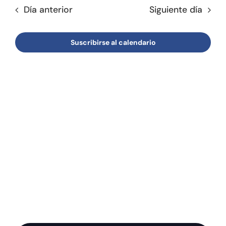
fecha.
de
Día anterior
Siguiente día
búsqu
Tienda online
Event
y
Contacto
Suscribirse al calendario
vistas
de
Event