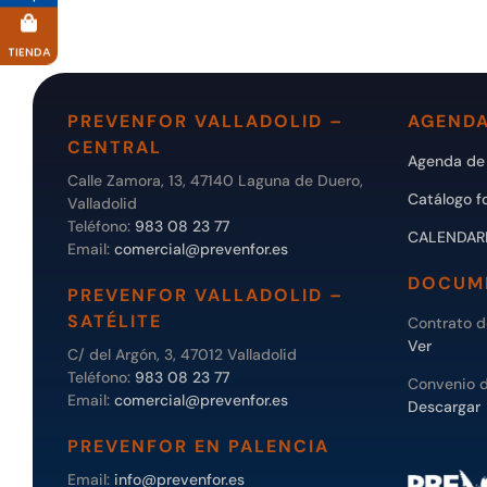
TIENDA
PREVENFOR VALLADOLID –
AGENDA
CENTRAL
Agenda de 
Calle Zamora, 13, 47140 Laguna de Duero,
Catálogo f
Valladolid
Teléfono:
983 08 23 77
CALENDAR
Email:
comercial@prevenfor.es
DOCUM
PREVENFOR VALLADOLID –
SATÉLITE
Contrato 
Ver
C/ del Argón, 3, 47012 Valladolid
Teléfono:
983 08 23 77
Convenio 
Email:
comercial@prevenfor.es
Descargar
PREVENFOR EN PALENCIA
Email:
info@prevenfor.es