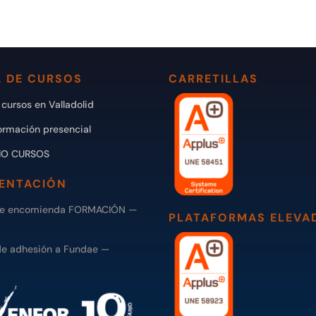
 DE CURSOS
CARRETILLAS
cursos en Valladolid
ormación presencial
IO CURSOS
ENTACIÓN
de encomienda FORMACIÓN —
PLATAFORMAS ELEVA
de adhesión a Fundae —