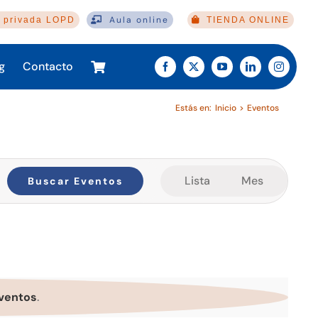
Aula online
 privada LOPD
TIENDA ONLINE
g
Contacto
Estás en:
Inicio
Eventos
Navegación
Lista
Mes
Buscar Eventos
de
vistas
de
Evento
ventos
.