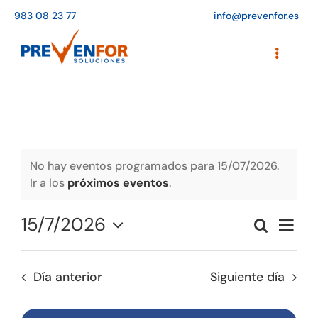
Saltar
983 08 23 77
info@prevenfor.es
al
contenido
Toggle
Navigati
Inicio
Instalaciones
Formación
No hay eventos programados para 15/07/2026.
Ir a los
próximos eventos
.
Agenda de cursos
15/7/2026
Naveg
Buscar
Adaptación a la LOPD
Naveg
Día
de
Seleccionar
vistas
de
fecha.
EPIs
de
Día anterior
Siguiente día
búsqu
Event
Blog
y