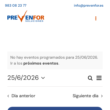
Saltar
983 08 23 77
info@prevenfor.es
al
contenido
Toggle
Navigati
Inicio
Instalaciones
Formación
No hay eventos programados para 25/06/2026.
Ir a los
próximos eventos
.
Agenda de cursos
25/6/2026
Naveg
Buscar
Adaptación a la LOPD
Naveg
Día
de
Seleccionar
vistas
de
fecha.
EPIs
de
Día anterior
Siguiente día
búsqu
Event
Blog
y