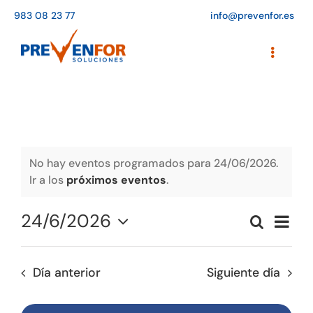
Saltar
983 08 23 77
info@prevenfor.es
al
contenido
Toggle
Navigati
Inicio
Instalaciones
Formación
No hay eventos programados para 24/06/2026.
Ir a los
próximos eventos
.
Agenda de cursos
24/6/2026
Naveg
Buscar
Adaptación a la LOPD
Naveg
Día
de
Seleccionar
vistas
de
fecha.
EPIs
de
Día anterior
Siguiente día
búsqu
Event
Blog
y