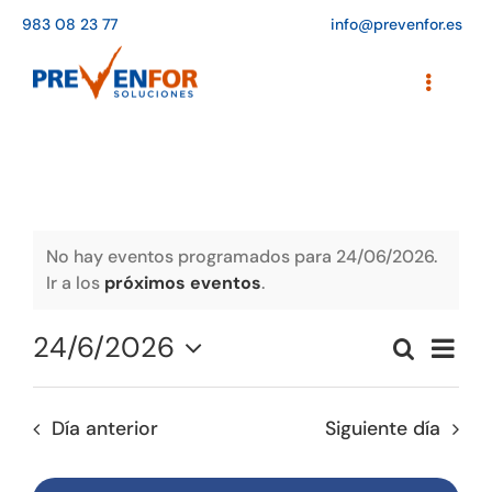
Saltar
983 08 23 77
info@prevenfor.es
al
contenido
Toggle
Navigati
Inicio
Instalaciones
Formación
No hay eventos programados para 24/06/2026.
Ir a los
próximos eventos
.
Agenda de cursos
24/6/2026
Naveg
Buscar
Adaptación a la LOPD
Naveg
Día
de
Seleccionar
vistas
de
fecha.
EPIs
de
Día anterior
Siguiente día
búsqu
Event
Blog
y