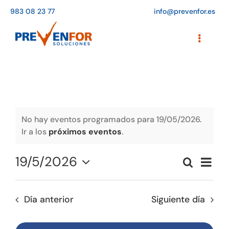
Saltar
983 08 23 77
info@prevenfor.es
al
contenido
Toggle
Navigati
Inicio
Instalaciones
Formación
No hay eventos programados para 19/05/2026.
Ir a los
próximos eventos
.
Agenda de cursos
19/5/2026
Naveg
Buscar
Adaptación a la LOPD
Naveg
Día
de
Seleccionar
vistas
de
fecha.
EPIs
de
Día anterior
Siguiente día
búsqu
Event
Blog
y