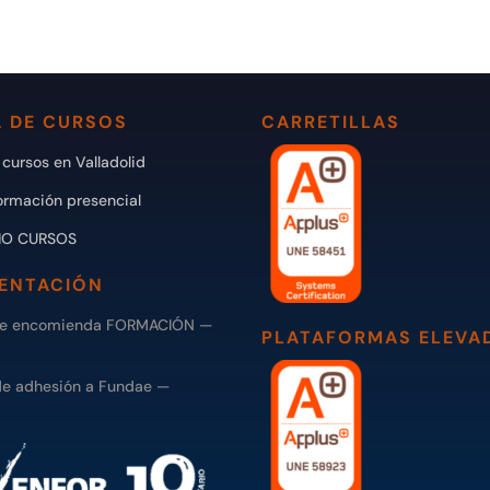
 DE CURSOS
CARRETILLAS
cursos en Valladolid
ormación presencial
IO CURSOS
ENTACIÓN
de encomienda FORMACIÓN —
PLATAFORMAS ELEVA
de adhesión a Fundae —