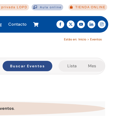
Aula online
 privada LOPD
TIENDA ONLINE
g
Contacto
Estás en:
Inicio
Eventos
Navegación
Lista
Mes
Buscar Eventos
de
vistas
de
Evento
ventos
.