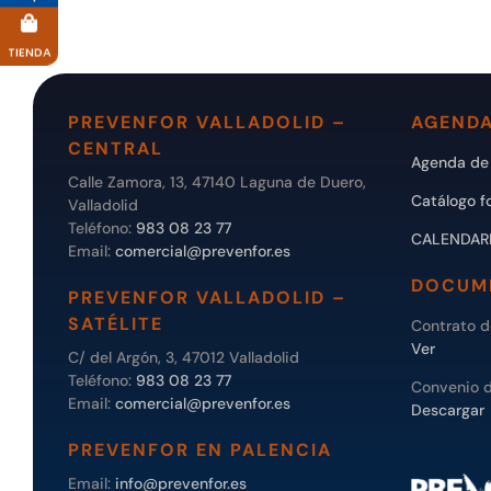
TIENDA
PREVENFOR VALLADOLID –
AGENDA
CENTRAL
Agenda de 
Calle Zamora, 13, 47140 Laguna de Duero,
Catálogo f
Valladolid
Teléfono:
983 08 23 77
CALENDAR
Email:
comercial@prevenfor.es
DOCUM
PREVENFOR VALLADOLID –
SATÉLITE
Contrato 
Ver
C/ del Argón, 3, 47012 Valladolid
Teléfono:
983 08 23 77
Convenio 
Email:
comercial@prevenfor.es
Descargar
PREVENFOR EN PALENCIA
Email:
info@prevenfor.es