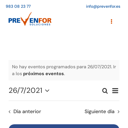
Saltar
983 08 23 77
info@prevenfor.es
al
contenido
Toggle
Navigati
Inicio
Instalaciones
Formación
No hay eventos programados para 26/07/2021. Ir
a los
próximos eventos
.
Agenda de cursos
26/7/2021
Naveg
Buscar
Adaptación a la LOPD
Naveg
Día
de
Seleccionar
vistas
de
fecha.
EPIs
de
Día anterior
Siguiente día
búsqu
Event
Blog
y