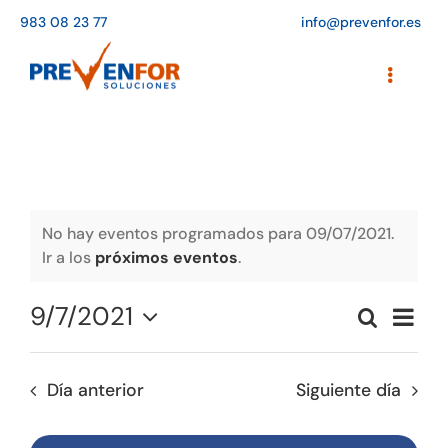
Saltar
983 08 23 77
info@prevenfor.es
al
contenido
Toggle
Navigati
Inicio
Instalaciones
Formación
No hay eventos programados para 09/07/2021.
Ir a los
próximos eventos
.
Agenda de cursos
9/7/2021
Naveg
Buscar
Adaptación a la LOPD
Naveg
Día
de
Seleccionar
vistas
de
fecha.
EPIs
de
Día anterior
Siguiente día
búsqu
Event
Blog
y