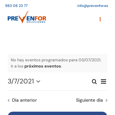
Saltar
983 08 23 77
info@prevenfor.es
al
contenido
Toggle
Navigati
Inicio
Instalaciones
Formación
No hay eventos programados para 03/07/2021.
Ir a los
próximos eventos
.
Agenda de cursos
3/7/2021
Naveg
Buscar
Adaptación a la LOPD
Naveg
Día
de
Seleccionar
vistas
de
fecha.
EPIs
de
Día anterior
Siguiente día
búsqu
Event
Blog
y