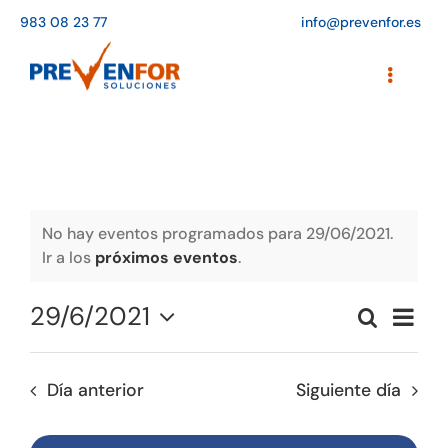
Saltar
983 08 23 77
info@prevenfor.es
al
contenido
Toggle
Navigati
Inicio
Instalaciones
Formación
No hay eventos programados para 29/06/2021.
Ir a los
próximos eventos
.
Agenda de cursos
29/6/2021
Naveg
Buscar
Adaptación a la LOPD
Naveg
Día
de
Seleccionar
vistas
de
fecha.
EPIs
de
Día anterior
Siguiente día
búsqu
Event
Blog
y