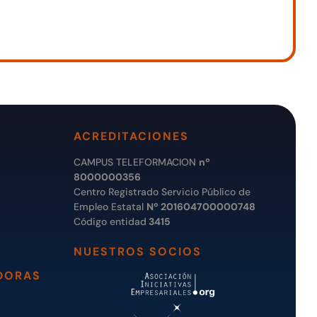
ACREDITACIONES
CAMPUS TELEFORMACION
nº
8000000356
Centro Registrado Servicio Público de
Empleo Estatal
Nº 201604700000748
Código entidad
3415
NUESTROS SOCIOS
DORAS