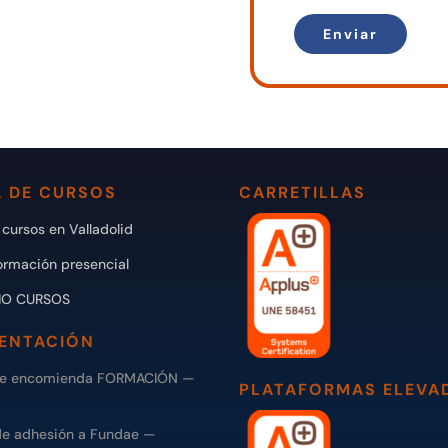
 DE CURSOS
CARRETILLAS
cursos en Valladolid
ormación presencial
IO CURSOS
ENTACIÓN
de encomienda FORMACIÓN —
PLATAFORMAS ELEVA
de adhesión a Fundae —