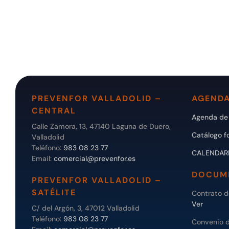
PREVENFOR VALLADOLID –
AGENDA
CENTRAL
Agenda de 
Calle Zamora, 13, 47140 Laguna de Duero,
Catálogo f
Valladolid
Teléfono:
983 08 23 77
CALENDAR
Email:
comercial@prevenfor.es
DOCUM
PREVENFOR VALLADOLID –
SATÉLITE
Contrato 
Ver
C/ del Argón, 3, 47012 Valladolid
Teléfono:
983 08 23 77
Convenio 