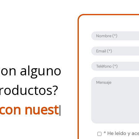
con alguno
productos?
n
n
u
e
s
t
r
o
|
*
He leído y ac