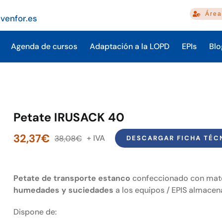
Área
venfor.es
Agenda de cursos
Adaptación a la LOPD
EPIs
Blo
Petate IRUSACK 40
32,37
€
38,08
€
DESCARGAR FICHA TÉC
El
El
precio
precio
original
actual
Petate de transporte estanco
confeccionado con mater
era:
es:
humedades y suciedades
a los equipos / EPIS almacen
38,08€.
32,37€.
Dispone de: