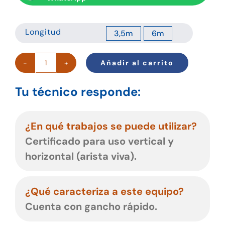
Longitud
3,5m
6m

Añadir al carrito
Retráctil
anticaídas
Tu técnico responde:
KARBOR
SE
cantidad
¿En qué trabajos se puede utilizar?
Certificado para uso vertical y
horizontal (arista viva).
¿Qué caracteriza a este equipo?
Cuenta con gancho rápido.