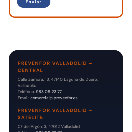
PREVENFOR VALLADOLID –
CENTRAL
Calle Zamora, 13, 47140 Laguna de Duero,
Valladolid
Teléfono:
983 08 23 77
Email:
comercial@prevenfor.es
PREVENFOR VALLADOLID –
SATÉLITE
C/ del Argón, 3, 47012 Valladolid