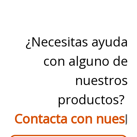
¿Necesitas ayuda
con alguno de
nuestros
productos?
C
o
n
t
a
c
t
a
c
o
n
n
u
e
s
t
|
.