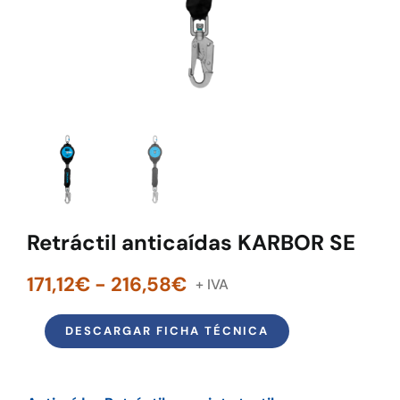
Tienda online
Contacto
Retráctil anticaídas KARBOR SE
Rango
171,12
€
-
216,58
€
de
precios:
DESCARGAR FICHA TÉCNICA
desde
171,12€