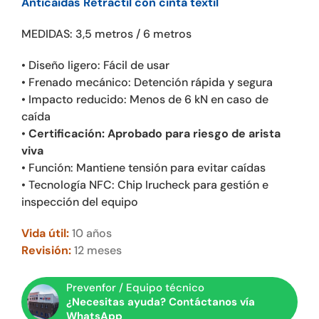
hasta
Anticaídas Retráctil con cinta textil
216,58€
MEDIDAS: 3,5 metros / 6 metros
• Diseño ligero: Fácil de usar
• Frenado mecánico: Detención rápida y segura
• Impacto reducido: Menos de 6 kN en caso de
caída
•
Certificación: Aprobado para riesgo de arista
viva
• Función: Mantiene tensión para evitar caídas
• Tecnología NFC: Chip Irucheck para gestión e
inspección del equipo
Vida útil:
10 años
Revisión:
12 meses
Prevenfor / Equipo técnico
¿Necesitas ayuda? Contáctanos vía
WhatsApp