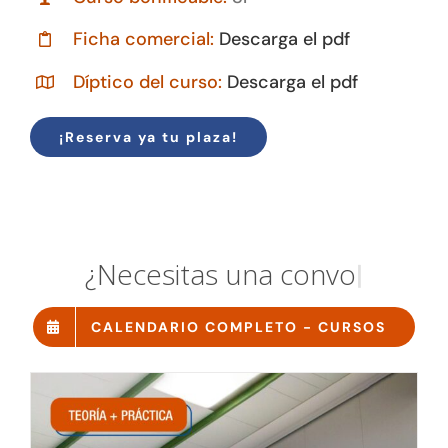
Ficha comercial:
Descarga el pdf
Díptico del curso:
Descarga el pdf
¡Reserva ya tu plaza!
¿
N
e
c
e
s
i
t
a
s
u
n
a
c
o
n
v
o
c
a
t
o
|
.
CALENDARIO COMPLETO - CURSOS