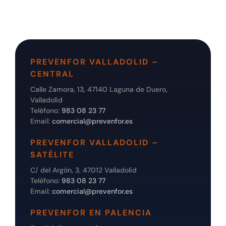
PREVENFOR VALLADOLID –
CENTRAL
Calle Zamora, 13, 47140 Laguna de Duero,
Valladolid
Teléfono:
983 08 23 77
Email:
comercial@prevenfor.es
PREVENFOR VALLADOLID –
SATÉLITE
C/ del Argón, 3, 47012 Valladolid
Teléfono:
983 08 23 77
Email:
comercial@prevenfor.es
PREVENFOR EN PALENCIA