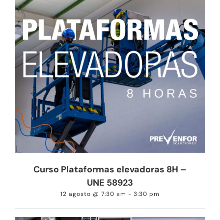
Curso Plataformas elevadoras 8H –
UNE 58923
12 agosto @ 7:30 am
-
3:30 pm