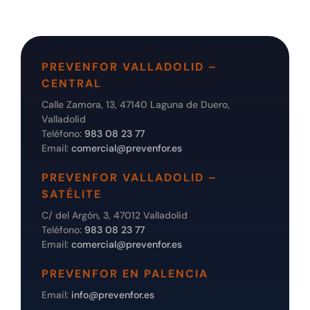
PREVENFOR VALLADOLID –
CENTRAL
Calle Zamora, 13, 47140 Laguna de Duero,
Valladolid
Teléfono:
983 08 23 77
Email:
comercial@prevenfor.es
PREVENFOR VALLADOLID –
SATÉLITE
C/ del Argón, 3, 47012 Valladolid
Teléfono:
983 08 23 77
Email:
comercial@prevenfor.es
PREVENFOR EN PALENCIA
Email:
info@prevenfor.es