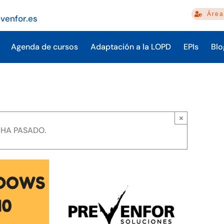
Área
venfor.es
Agenda de cursos
Adaptación a la LOPD
EPIs
Blo
×
 HA PASADO.