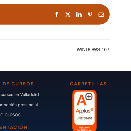
Facebook
X
LinkedIn
Pinterest
Correo
electrónico
WINDOWS 10
 DE CURSOS
CARRETILLAS
cursos en Valladolid
ormación presencial
IO CURSOS
ENTACIÓN