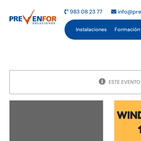
Saltar
al
983 08 23 77
info@pre
contenido
Instalaciones
Formación
ESTE EVENTO