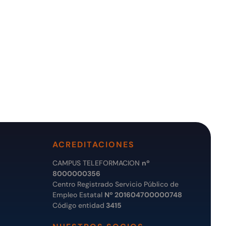
ACREDITACIONES
CAMPUS TELEFORMACION
nº
8000000356
Centro Registrado Servicio Público de
Empleo Estatal
Nº 201604700000748
Código entidad
3415