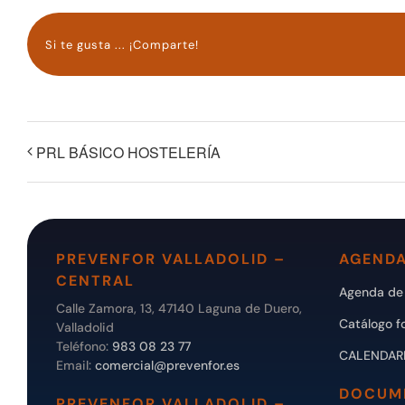
Si te gusta ... ¡Comparte!
PRL BÁSICO HOSTELERÍA
PREVENFOR VALLADOLID –
AGENDA
CENTRAL
Agenda de 
Calle Zamora, 13, 47140 Laguna de Duero,
Catálogo f
Valladolid
Teléfono:
983 08 23 77
CALENDAR
Email:
comercial@prevenfor.es
DOCUM
PREVENFOR VALLADOLID –