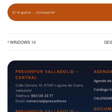
Si te gusta ... ¡Comparte!
WINDOWS 10
GES
PREVENFOR VALLADOLID –
AGENDA
CENTRAL
Agenda de 
Calle Zamora, 13, 47140 Laguna de Duero,
Catálogo f
Valladolid
Teléfono:
983 08 23 77
CALENDAR
Email:
comercial@prevenfor.es
DOCUM
PREVENFOR VALLADOLID –