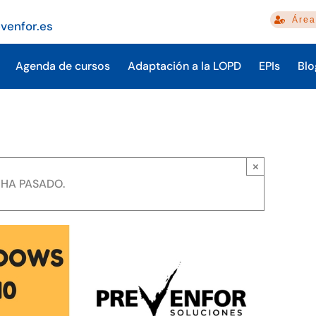
Área
venfor.es
Agenda de cursos
Adaptación a la LOPD
EPIs
Blo
×
 HA PASADO.