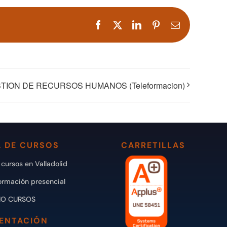
Facebook
X
LinkedIn
Pinterest
Correo
electrónico
TION DE RECURSOS HUMANOS (Teleformacion)
 DE CURSOS
CARRETILLAS
cursos en Valladolid
ormación presencial
IO CURSOS
ENTACIÓN