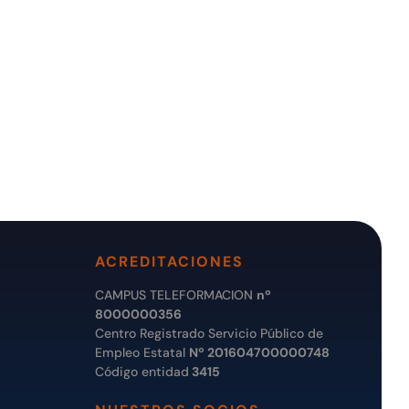
ACREDITACIONES
CAMPUS TELEFORMACION
nº
8000000356
Centro Registrado Servicio Público de
Empleo Estatal
Nº 201604700000748
Código entidad
3415