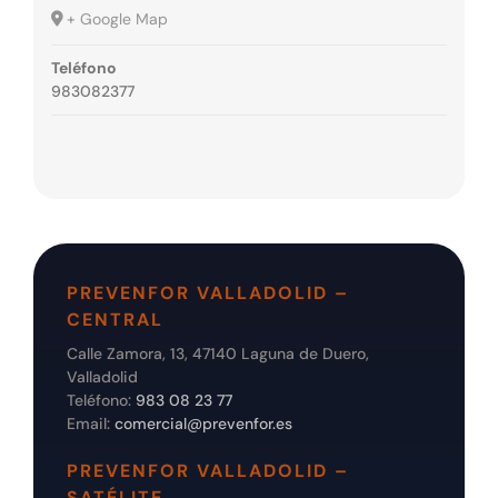
+ Google Map
Teléfono
983082377
PREVENFOR VALLADOLID –
CENTRAL
Calle Zamora, 13, 47140 Laguna de Duero,
Valladolid
Teléfono:
983 08 23 77
Email:
comercial@prevenfor.es
PREVENFOR VALLADOLID –
SATÉLITE