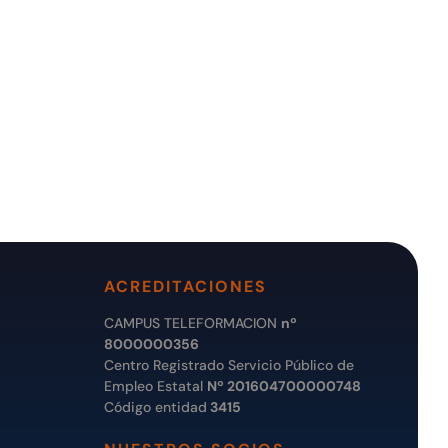
ACREDITACIONES
CAMPUS TELEFORMACION
nº
8000000356
Centro Registrado Servicio Público de
Empleo Estatal
Nº 201604700000748
Código entidad
3415