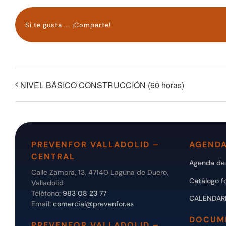
Si te gusta ... ¡Comparte!
NIVEL BÁSICO CONSTRUCCIÓN (60 horas)
PREVENFOR VALLADOLID –
AGENDA
CENTRAL
Agenda de 
Calle Zamora, 13, 47140 Laguna de Duero,
Catálogo f
Valladolid
Teléfono:
983 08 23 77
CALENDAR
Email:
comercial@prevenfor.es
DOCUM
PREVENFOR VALLADOLID –