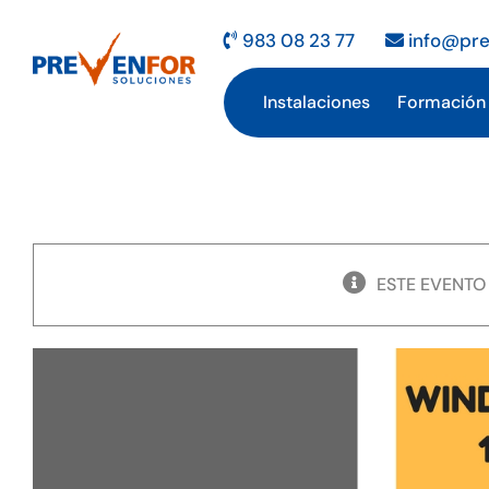
Saltar
al
983 08 23 77
info@pre
contenido
Instalaciones
Formación
ESTE EVENTO