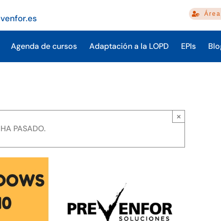
Área
venfor.es
Agenda de cursos
Adaptación a la LOPD
EPIs
Blo
×
 HA PASADO.