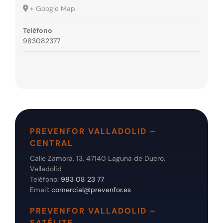
+ Google Map
Teléfono
983082377
PREVENFOR VALLADOLID –
CENTRAL
Calle Zamora, 13, 47140 Laguna de Duero,
Valladolid
Teléfono:
983 08 23 77
Email:
comercial@prevenfor.es
PREVENFOR VALLADOLID –
SATÉLITE