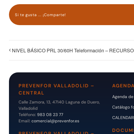
Si te gusta ... ¡Comparte!
NIVEL BÁSICO PRL 30/60H Teleformación – RECUR
PREVENFOR VALLADOLID –
AGENDA
CENTRAL
Agenda de 
Calle Zamora, 13, 47140 Laguna de Duero,
Catálogo f
Valladolid
Teléfono:
983 08 23 77
CALENDAR
Email:
comercial@prevenfor.es
DOCUM
PREVENFOR VALLADOLID –