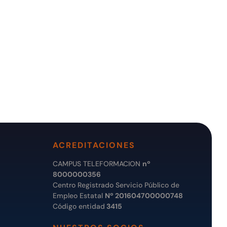
ACREDITACIONES
CAMPUS TELEFORMACION
nº
8000000356
Centro Registrado Servicio Público de
Empleo Estatal
Nº 201604700000748
Código entidad
3415