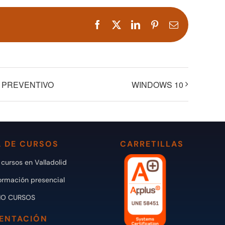
Facebook
X
LinkedIn
Pinterest
Correo
electrónico
SO PREVENTIVO
WINDOWS 10
 DE CURSOS
CARRETILLAS
cursos en Valladolid
ormación presencial
IO CURSOS
ENTACIÓN