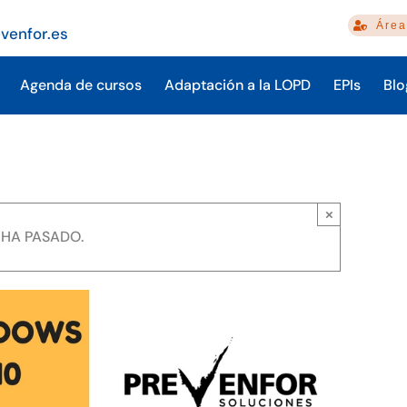
Área
venfor.es
Agenda de cursos
Adaptación a la LOPD
EPIs
Blo
×
 HA PASADO.