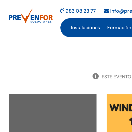
Saltar
al
983 08 23 77
info@pre
contenido
Instalaciones
Formación
ESTE EVENTO