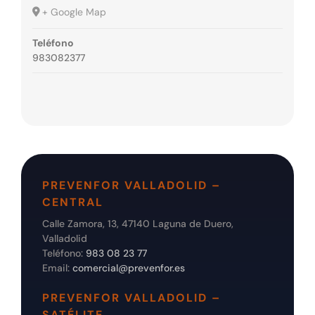
+ Google Map
Teléfono
983082377
PREVENFOR VALLADOLID –
CENTRAL
Calle Zamora, 13, 47140 Laguna de Duero,
Valladolid
Teléfono:
983 08 23 77
Email:
comercial@prevenfor.es
PREVENFOR VALLADOLID –
SATÉLITE