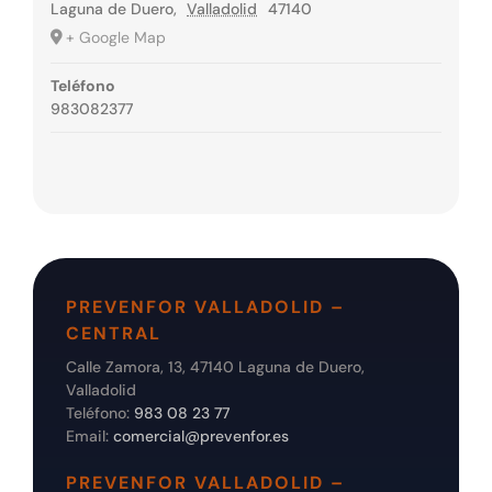
Laguna de Duero
,
Valladolid
47140
+ Google Map
Teléfono
983082377
PREVENFOR VALLADOLID –
CENTRAL
Calle Zamora, 13, 47140 Laguna de Duero,
Valladolid
Teléfono:
983 08 23 77
Email:
comercial@prevenfor.es
PREVENFOR VALLADOLID –