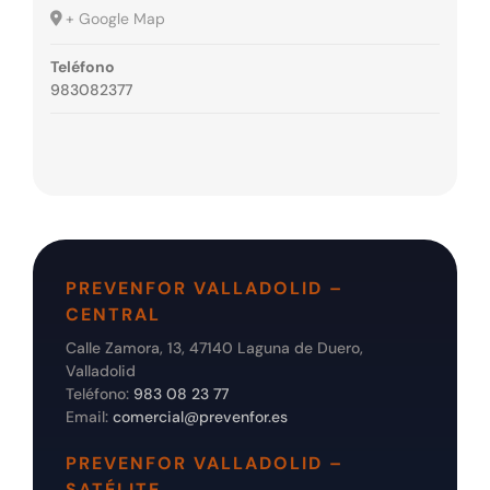
+ Google Map
Teléfono
983082377
PREVENFOR VALLADOLID –
CENTRAL
Calle Zamora, 13, 47140 Laguna de Duero,
Valladolid
Teléfono:
983 08 23 77
Email:
comercial@prevenfor.es
PREVENFOR VALLADOLID –
SATÉLITE