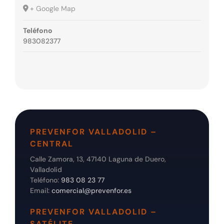
+ Google Map
Teléfono
983082377
PREVENFOR VALLADOLID –
CENTRAL
Calle Zamora, 13, 47140 Laguna de Duero,
Valladolid
Teléfono:
983 08 23 77
Email:
comercial@prevenfor.es
PREVENFOR VALLADOLID –
SATÉLITE